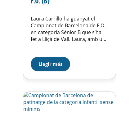
F.O. (B)
Laura Carrillo ha guanyat el
Campionat de Barcelona de F.O.,
en categoria Sènior B que s’ha
fet a Lliçà de Vall. Laura, amb una
puntuació de 198,20 s’ha
imposat a Gina Lloansí del
Sabadell CPA i a Marta Forniells
Llegir més
del Granollers APA que han
completat el podi. En categoria
Infantil, Irene Asensio ha
finalitzat en…