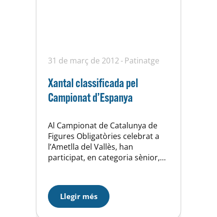
31 de març de 2012
Patinatge
Xantal classificada pel
Campionat d’Espanya
Al Campionat de Catalunya de
Figures Obligatòries celebrat a
l’Ametlla del Vallès, han
participat, en categoria sènior,
Sonia Muñoz (10ª) i Xantal
Ramírez (8ª), Xantal s’ha
classificat pel Campionat
Llegir més
d’Espanya. També ha aconseguit
la classificació la patinadora del