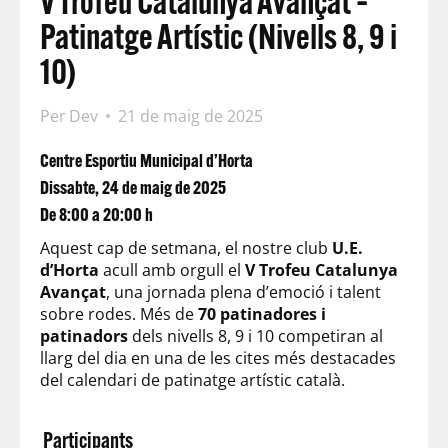
V Trofeu Catalunya Avançat –
Patinatge Artístic (Nivells 8, 9 i
10)
Per
Dev
21 de maig de 2025
Centre Esportiu Municipal d’Horta
Dissabte, 24 de maig de 2025
De 8:00 a 20:00 h
Aquest cap de setmana, el nostre club
U.E.
d’Horta
acull amb orgull el
V Trofeu Catalunya
Avançat
, una jornada plena d’emoció i talent
sobre rodes. Més de
70 patinadores i
patinadors
dels nivells 8, 9 i 10 competiran al
llarg del dia en una de les cites més destacades
del calendari de patinatge artístic català.
Participants