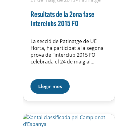
27 de maig de 2015
Patinatge
Resultats de la 2ona fase
Interclubs 2015 FO
La secció de Patinatge de UE
Horta, ha participat a la segona
prova de l’interclub 2015 FO
celebrada el 24 de maig al
Pavelló de Granollers. Cal
destacar els primers llocs en
aquesta prova de Celia
Llegir més
Rodriguez a CERTIFICAT i Ada
Rubio en Iniciació B <11. Pel que
fa a la classificació consolidada
de les…