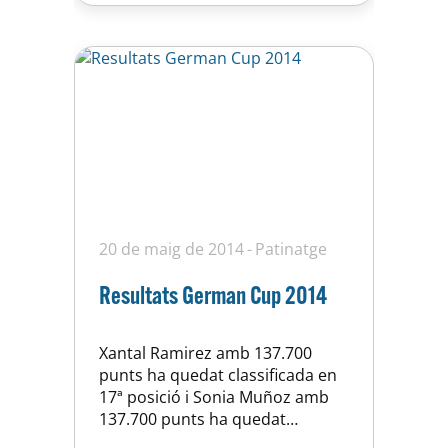
Ripollet, Neus Forcen (4ª Juvenil)
que fa pocs mesos entrenava
amb nosaltres.
20 de maig de 2014
Patinatge
Resultats German Cup 2014
Xantal Ramirez amb 137.700
punts ha quedat classificada en
17ª posició i Sonia Muñoz amb
137.700 punts ha quedat
classificada en 18ª posició en la