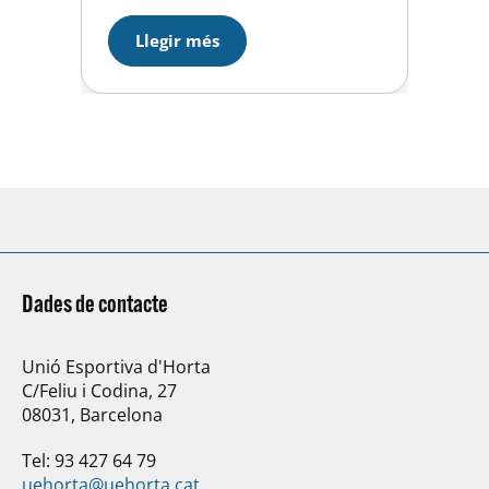
remunta 9 posicions al Llarg i
acaba 11ena. La guanyadora ha
Llegir més
estat Monica Gimeno del CP
Mollerusa i el podi l’ha completat
Carla Escrich, del Caldes…
Dades de contacte
Unió Esportiva d'Horta
C/Feliu i Codina, 27
08031, Barcelona
Tel: 93 427 64 79
uehorta@uehorta.cat