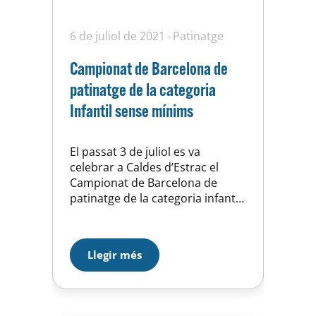
6 de juliol de 2021
Patinatge
Campionat de Barcelona de
patinatge de la categoria
Infantil sense mínims
El passat 3 de juliol es va
celebrar a Caldes d’Estrac el
Campionat de Barcelona de
patinatge de la categoria infantil
sense mínims. La UEH va estar
representada per Cayetana
Martínez, que va aconseguir la
Llegir més
19a posició del seu grup.Moltes
felicitats!