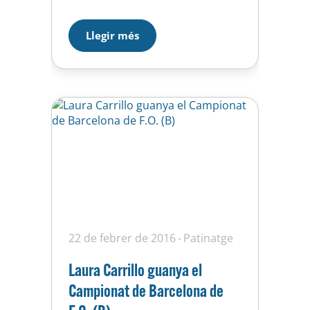
prestigiosa Copa Alemanya de
Patinatge (Deutschland-Pokal
Llegir més
2014) d’un total de 23
patinadores de 11 països
diferents. Júlia Marco ha quedat
14ª. El podi ha estat plenament
argentí amb Mariangeles
Mantuano…
22 de febrer de 2016
Patinatge
Laura Carrillo guanya el
Campionat de Barcelona de