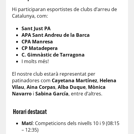
Hi participaran esportistes de clubs d’arreu de
Catalunya, com:
Sant Just PA
APA Sant Andreu de la Barca
CPA Manresa
CP Matadepera
C. Gimnàstic de Tarragona
I molts més!
El nostre club estarà representat per
patinadores com
Cayetana Martínez
,
Helena
Vilau
,
Aina Corpas
,
Alba Duque
,
Mònica
Navarro
i
Sabina García
, entre d’altres.
Horari destacat
Matí
: Competicions dels nivells 10 i 9 (08:15
– 12:35)