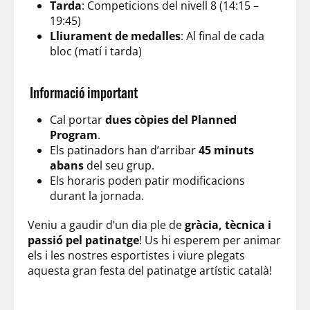
Tarda
: Competicions del nivell 8 (14:15 –
19:45)
Lliurament de medalles
: Al final de cada
bloc (matí i tarda)
Informació important
Cal portar
dues còpies del Planned
Program
.
Els patinadors han d’arribar
45 minuts
abans
del seu grup.
Els horaris poden patir modificacions
durant la jornada.
Veniu a gaudir d’un dia ple de
gràcia, tècnica i
passió pel patinatge
! Us hi esperem per animar
els i les nostres esportistes i viure plegats
aquesta gran festa del patinatge artístic català!